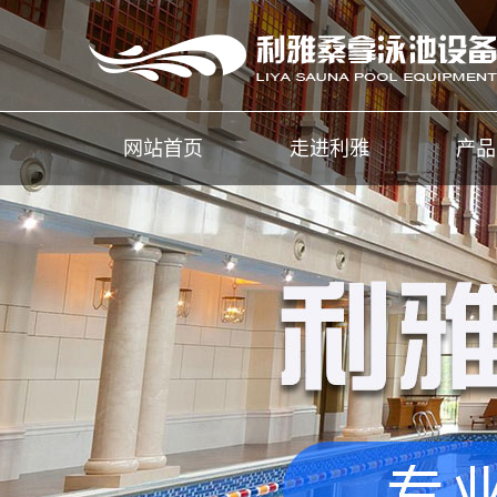
网站首页
走进利雅
产品
公司简介
桑
荣誉证书
汗
工程案例
泳
桑拿
温泉
水处
水处
热回