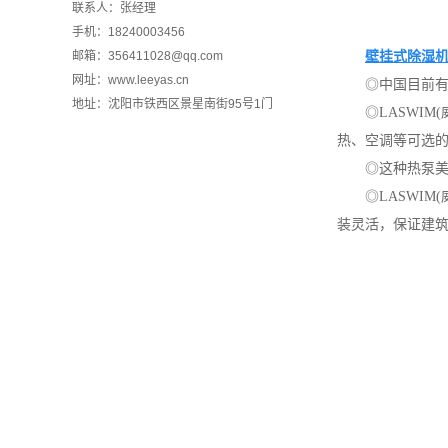
联系人：张经理
手机：18240003456
邮箱：356411028@qq.com
壁挂式除湿
网址：www.leeyas.cn
◎中国目前
地址：沈阳市铁西区景星南街95号1门
◎LASWI
热、空调等可选
◎这种热泵
◎LASWI
装灵活，保证建