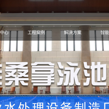
中心
工程案例
解决方案
智
拿设备
水处理工程
蒸设备
温泉洗浴工程
池设备
余热回收工程
泳池设备
泳池戏水工程
洗浴设备
部分工程案例
理设备
理药剂
收机组