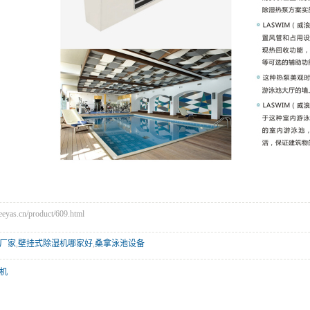
as.cn/product/609.html
厂家
,
壁挂式除湿机哪家好
,
桑拿泳池设备
机