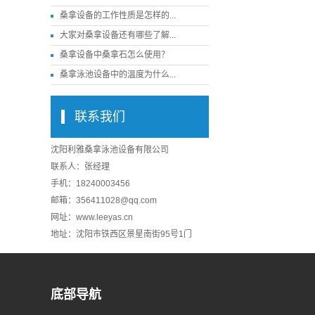
桑拿设备的工作性质是怎样的...
大家对桑拿设备还有哪些了解...
桑拿设备中桑拿石怎么使用？
桑拿泳池设备中的温度为什么...
联系我们
沈阳利雅桑拿泳池设备有限公司
联系人：张经理
手机：18240003456
邮箱：356411028@qq.com
网址：www.leeyas.cn
地址：沈阳市铁西区景星南街95号1门
底部导航