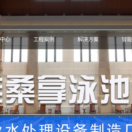
中心
工程案例
解决方案
智
拿设备
水处理工程
蒸设备
温泉洗浴工程
池设备
余热回收工程
泳池设备
泳池戏水工程
洗浴设备
部分工程案例
理设备
理药剂
收机组