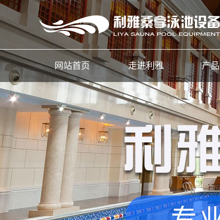
网站首页
走进利雅
产品
公司简介
桑
荣誉证书
汗
工程案例
泳
桑拿
温泉
水处
水处
热回